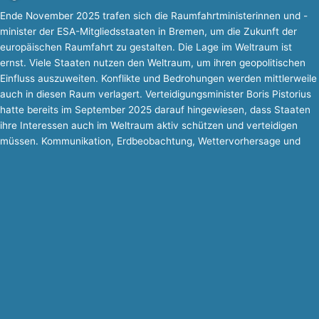
Ende November 2025 trafen sich die Raumfahrtministerinnen und -
minister der ESA-Mitgliedsstaaten in Bremen, um die Zukunft der
europäischen Raumfahrt zu gestalten. Die Lage im Weltraum ist
ernst. Viele Staaten nutzen den Weltraum, um ihren geopolitischen
Einfluss auszuweiten. Konflikte und Bedrohungen werden mittlerweile
auch in diesen Raum verlagert. Verteidigungsminister Boris Pistorius
hatte bereits im September 2025 darauf hingewiesen, dass Staaten
ihre Interessen auch im Weltraum aktiv schützen und verteidigen
müssen. Kommunikation, Erdbeobachtung, Wettervorhersage und
Navigation, aber auch Aufklärung und Frühwarnung zählen für die
Bundeswehr zu den zentralen Handlungsfeldern im Weltraum. Die
Bundeswehr will deshalb mit einer Kombination aus geostationären
Satelliten, Satellitenkonstellationen, Bodenstationen und mobilen
Endgeräten, gesicherten Startfähigkeiten und Services resiliente
Strukturen aufbauen und betreiben. Allein bis 2030 sollen dafür
Haushaltsmittel in Höhe von insgesamt rund 35 Milliarden Euro
eingesetzt werden.
Die nationale Handlungsfähigkeit bei strategisch und militärisch