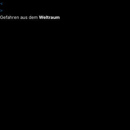
Zum
<
Inhalt
>
springen
Gefahren aus dem
Weltraum