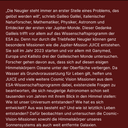
„Die Neugier steht immer an erster Stelle eines Problems, das
gelöst werden will”, schrieb Galileo Galilei, italienischer
Naturforscher, Mathematiker, Physiker, Astronom und
Entdecker der ersten vier Jupiter-Monde. Dieser Gedanke
Galileis trifft vor allem auf das Wissenschaftsprogramm der
ESA zu. Denn nur durch die Triebfeder Neugier können ganz
besondere Missionen wie die Jupiter-Mission JUICE entstehen.
Sie soll im Jahr 2023 starten und vor allem mit Ganymed,
Europa und Kallisto drei der Galileischen Monde untersuchen.
Forscher gehen davon aus, dass sich auf diesen eisigen
Himmelskörpern Ozeane unter der Oberfläche verbergen. Da
Wasser als Grundvoraussetzung für Leben gilt, helfen uns
JUICE und viele weitere Cosmic Vision Missionen aus dem
ESA-Wissenschaftsprogramm dabei, existenzielle Fragen zu
beantworten, die sich neugierige Astronomen schon seit
tausenden von Jahren mit ihrem Blick in den Himmel stellen:
Wie ist unser Universum entstanden? Wie hat es sich
entwickelt? Aus was besteht es? Und wie ist letztlich Leben
entstanden? Dafür beobachten und untersuchen die Cosmic-
Vision-Missionen sowohl die Himmelskörper unseres
Sonnensystems als auch weit entfernte Galaxien.