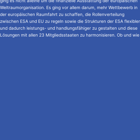
ging es nicht alleine um die finanzielle Ausstattung der europäischen
Weltraumorganisation. Es ging vor allem darum, mehr Wettbewerb in
der europäischen Raumfahrt zu schaffen, die Rollenverteilung
zwischen ESA und EU zu regeln sowie die Strukturen der ESA flexibler
und dadurch leistungs- und handlungsfähiger zu gestalten und diese
Lösungen mit allen 23 Mitgliedsstaaten zu harmonisieren. Ob und wie
das gelungen ist, lesen Sie auf den folgenden Seiten.
Die deutsche Delegation, bestehend aus Expertinnen und
Experten der Deutschen Raumfahrtagentur im DLR und
Ministerien, unter der Leitung von Dorothee Bär,
Bundesministerin für Forschung, Technologie und Raumfahrt,
Dr. Marcus Pleyer, für Raumfahrt zuständiger Staatssekretär
des Bundesministeriums für Forschung, Technologie und
Raumfahrt, und Dr. Walther Pelzer, DLR-Vorstandsmitglied und
Generaldirektor der Deutschen Raumfahrtagentur im DLR. (©
DLR)
Europas Raumfahrt braucht einen schöpferischen Ansatz