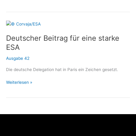
der
Satelliten
Deutscher Beitrag für eine starke
ESA
Ausgabe 42
Die deutsche Delegation hat in Paris ein Zeichen gesetzt.
Deutscher
Weiterlesen »
Beitrag
für
eine
starke
ESA